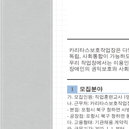
카리타스보호작업장은 다
독립
,
사회통합이 가능하도
우리 작업장에서는 이용인
장애인의 권익보호와 사회
1
모집분야
가
.
모집인원
:
직업훈련교사
1
나
.
근무처
:
카리타스보호작업
-
본점
:
포항시 북구 청하면 
-
공장점
:
포항시 북구 청하면
다
.
고용형태
:
기관채용 계약직
라
.
근무기간
: 2025. 1. 1.
부터