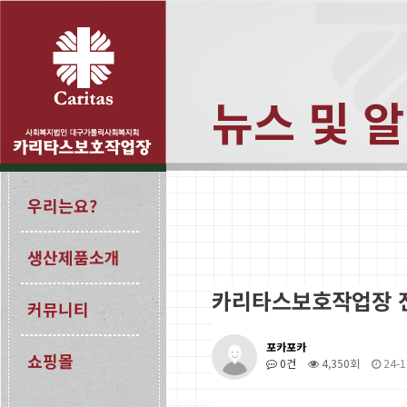
뉴스 및 
우리는요?
생산제품소개
카리타스보호작업장 
커뮤니티
포카포카
쇼핑몰
0건
4,350회
24-1