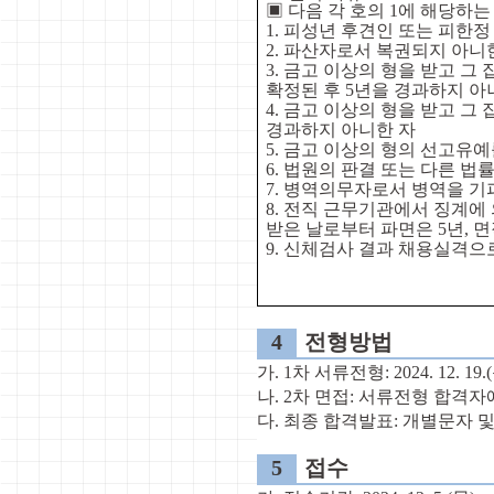
▣
다음 각 호의
1
에 해당하는
1.
피성년 후견인 또는 피한정
2.
파산자로서 복권되지 아니
3.
금고 이상의 형을 받고 그
확정된 후
5
년을 경과하지 아
4.
금고 이상의 형을 받고 그
경과하지 아니한 자
5.
금고 이상의 형의 선고유예를
6.
법원의 판결 또는 다른 법률
7.
병역의무자로서 병역을 기
8.
전직 근무기관에서 징계에 
받은 날로부터 파면은
5
년
,
면
9.
신체검사 결과 채용실격으로
4
전형방법
가
. 1
차 서류전형
: 2024. 12. 19.(
나
. 2
차 면접
:
서류전형 합격자
다
.
최종 합격발표
:
개별문자 및
5
접수