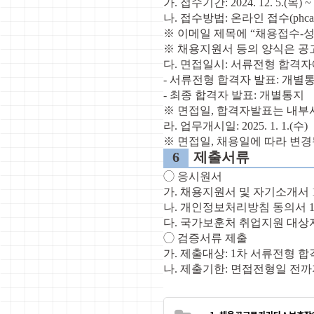
가
.
접수기간
: 2024. 12. 5.(
목
) ~
나
.
접수방법
:
온라인 접수
(phca
※
이메일 제목에
“
채용접수
-
※
채용지원서 등의 양식은 공
다
.
면접일시
:
서류전형 합격자
-
서류전형 합격자 발표
:
개별
-
최종 합격자 발표
:
개별통지
※
면접일
,
합격자발표는 내부사
라
.
업무개시일
: 2025. 1. 1.(
수
)
※
면접일
,
채용일에 따라 변경
6
제출서류
◯
응시원서
가
.
채용지원서 및 자기소개서
나
.
개인정보처리방침 동의서
다
.
국가보훈처 취업지원 대상
◯
검증서류 제출
가
.
제출대상
: 1
차 서류전형 합
나
.
제출기한
:
면접전형일 전까