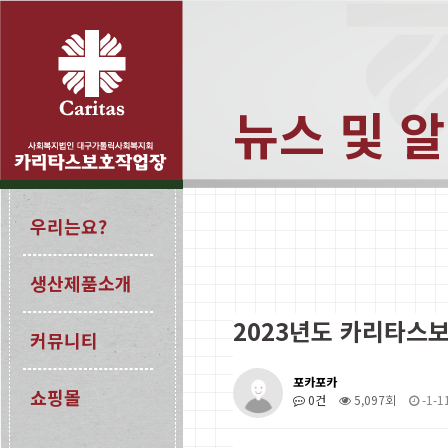
뉴스 및 
우리는요?
생산제품소개
2023년도 카리타스
커뮤니티
포카포카
쇼핑몰
0건
5,097회
-1-1